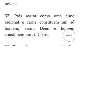
pessoa.
37. Pois assim como uma alma
racional e carne constituem um só
homem, assim Deus e homem
constituem um só Cristo.
38. Ele padeceu por nossa salvação,
desceu ao inferno, ressuscitou dos
mortos ao terceiro dia.
39. Ascendeu ao céu e está assentado
à direita de Deus Pai todo-poderoso,
40. Donde virá para julgar os vivos e
os mortos.
41. Em cuja vinda, todo homem